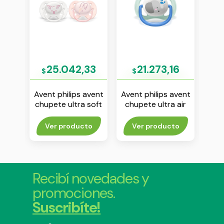
52
25.042,33
21.273,16
$
$
$
avent
Avent philips avent
Avent philips avent
Aven
 air
chupete ultra soft
chupete ultra air
chu
6 m
0-6 m nena env x 2
“animals” 0-6 m
18m
 2
nene env x 1
to
Ver producto
Ver producto
Agr
Recibí novedades y
promociones.
Suscribíte!