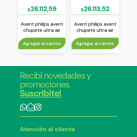
12
26.112,59
26.113,52
$
$
$
avent
Avent philips avent
Avent philips avent
Aven
 soft
chupete ultra air
chupete ultra air
ch
v x 2
18m+ nene env x 2
unicornio 6-18 m
liso
nena env x 2
to
Agregar al carrito
Agregar al carrito
Agr
Recibí novedades y
promociones.
Suscribíte!
Atención al cliente