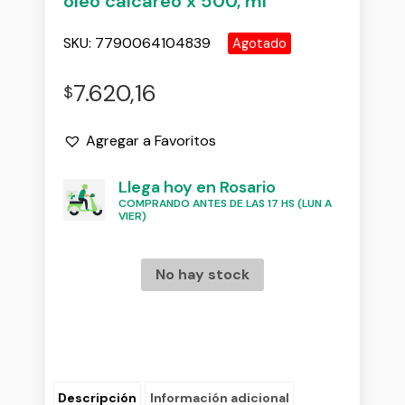
oleo calcareo x 500, ml
SKU:
7790064104839
Agotado
7.620,16
$
Agregar a Favoritos
Llega hoy en Rosario
COMPRANDO ANTES DE LAS 17 HS (LUN A
VIER)
No hay stock
Descripción
Información adicional