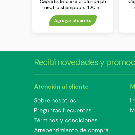
Capilatis limpieza profunda ph
Cap
neutro shampoo x 420 ml
Agregar al carrito
Recibí novedades y promoc
Atención al cliente
M
Sobre nosotros
I
Preguntas frecuentas
M
Términos y condiciones
Arrepentimiento de compra