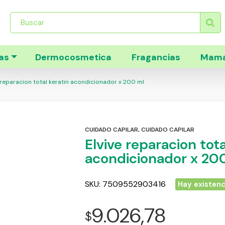
Búsqueda
de
productos
as
Dermocosmetica
Fragancias
Mama
 reparacion total keratin acondicionador x 200 ml
CUIDADO CAPILAR
,
CUIDADO CAPILAR
Elvive reparacion tota
acondicionador x 20
SKU:
7509552903416
Hay existenc
9.026,78
$