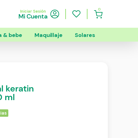
0
Iniciar Sesión
Mi Cuenta
 & bebe
Maquillaje
Solares
l keratin
0 ml
ias