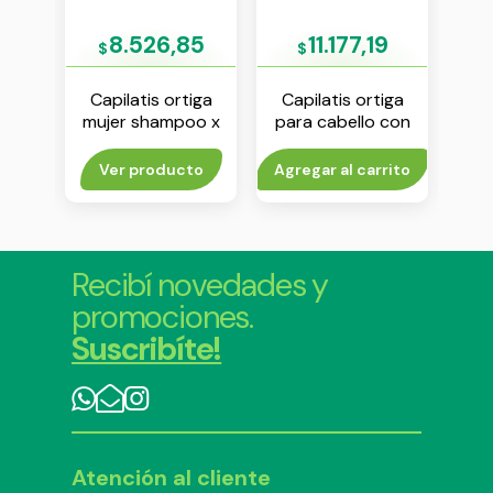
7
8.526,85
11.177,19
$
$
rubio
Capilatis ortiga
Capilatis ortiga
do
mujer shampoo x
para cabello con
illo x
350 ml
caspa shampoo x
aco
410 ml
rito
Ver producto
Agregar al carrito
Agr
Recibí novedades y
promociones.
Suscribíte!
Atención al cliente