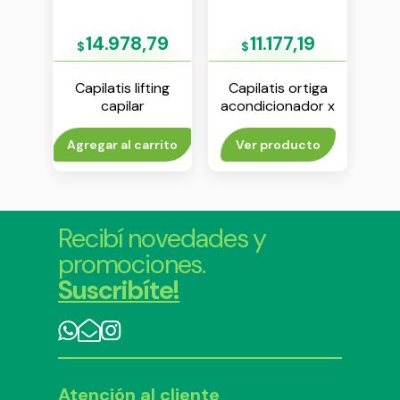
9
14.978,79
11.177,19
$
$
iga
Capilatis lifting
Capilatis ortiga
Ca
 con
capilar
acondicionador x
oo x
acondicionador x
410 ml
aco
350 ml
rito
Agregar al carrito
Ver producto
V
Recibí novedades y
promociones.
Suscribíte!
Atención al cliente