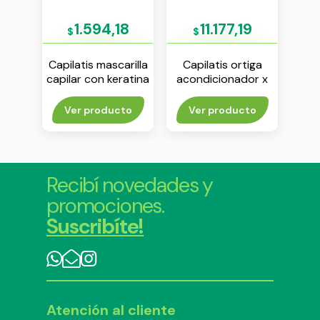
9
1.594,18
11.177,19
$
$
$
rubio
Capilatis mascarilla
Capilatis ortiga
Ca
r
capilar con keratina
acondicionador x
cap
0 ml
vegetal x 15 ml
410 ml
rito
Ver producto
Ver producto
V
Recibí novedades y
promociones.
Suscribíte!
Atención al cliente