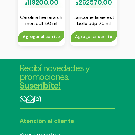
00
119200,00
262570,00
1
$
$
$
ozo
Carolina herrera ch
Lancome la vie est
 100
men edt 50 ml
belle edp 75 ml
gen
to
Agregar al carrito
Agregar al carrito
V
Recibí novedades y
promociones.
Suscribíte!
Atención al cliente
Sobre nosotros