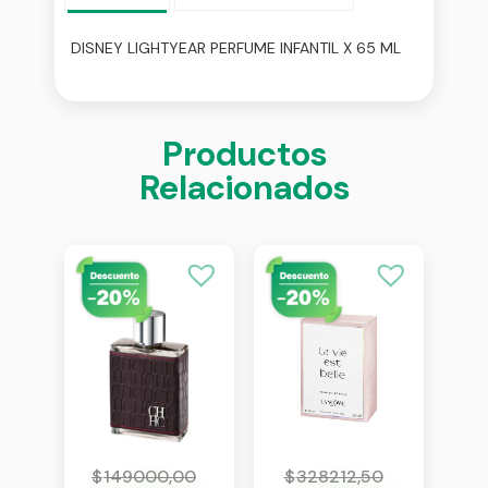
DISNEY LIGHTYEAR PERFUME INFANTIL X 65 ML
Productos
Relacionados
0
$
149000,00
$
328212,50
$