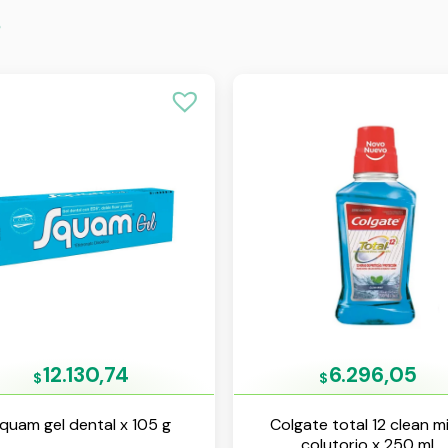
s
12.130,74
6.296,05
$
$
quam gel dental x 105 g
Colgate total 12 clean m
colutorio x 250 ml