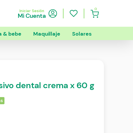
0
Iniciar Sesión
Mi Cuenta
 & bebe
Maquillaje
Solares
ivo dental crema x 60 g
as