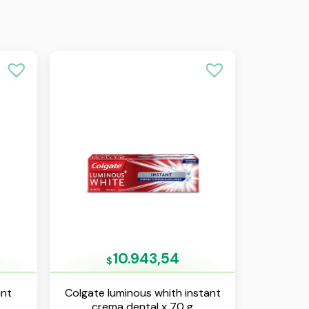
10.943,54
$
int
Colgate luminous whith instant
crema dental x 70 g