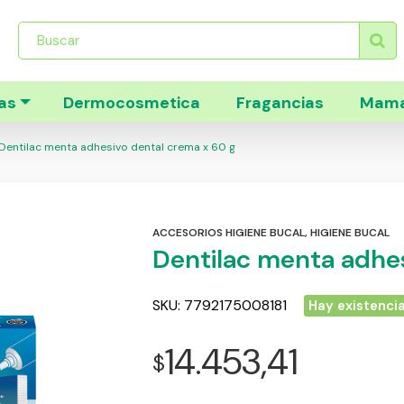
Búsqueda
de
productos
as
Dermocosmetica
Fragancias
Mama
Dentilac menta adhesivo dental crema x 60 g
ACCESORIOS HIGIENE BUCAL
,
HIGIENE BUCAL
Dentilac menta adhes
SKU:
7792175008181
Hay existenci
14.453,41
$