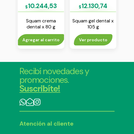
1
10.244,53
12.130,74
$
$
gard
Squam crema
Squam gel dental x
Col
x 90
dental x 80 g
105 g
pr
d
rito
Agregar al carrito
Ver producto
Agr
Recibí novedades y
promociones.
Suscribíte!
Atención al cliente