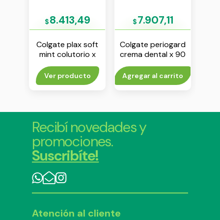
76
8.413,49
7.907,11
$
$
$
ax
Colgate plax soft
Colgate periogard
Col
x 60
mint colutorio x
crema dental x 90
mint
500 ml
g
to
Ver producto
Agregar al carrito
Agr
Recibí novedades y
promociones.
Suscribíte!
Atención al cliente