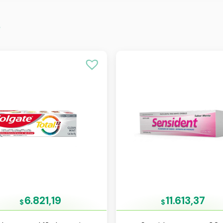
s
6.821,19
11.613,37
$
$