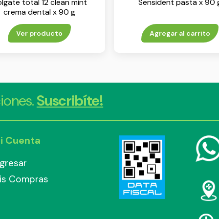
lgate total 12 clean mint
Sensident pasta x 90 
crema dental x 90 g
Ver producto
Agregar al carrito
iones.
Suscribíte!
i Cuenta
ngresar
is Compras