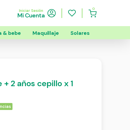
0
Iniciar Sesión
Mi Cuenta
 & bebe
Maquillaje
Solares
+ 2 años cepillo x 1
ncias