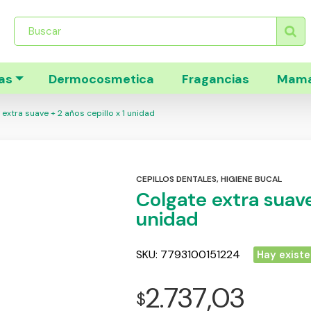
Búsqueda
de
productos
as
Dermocosmetica
Fragancias
Mama
extra suave + 2 años cepillo x 1 unidad
CEPILLOS DENTALES
,
HIGIENE BUCAL
Colgate extra suave 
unidad
SKU:
7793100151224
Hay existe
2.737,03
$