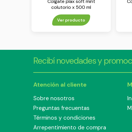
Colgate plax soft mint
Co
colutorio x 500 ml
Ver producto
Recibí novedades y promoc
Atención al cliente
M
Sobre nosotros
I
Preguntas frecuentas
M
Términos y condiciones
Arrepentimiento de compra