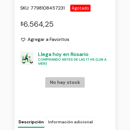
SKU:
7798108457231
Agotado
6.564,25
$
Agregar a Favoritos
Llega hoy en Rosario
COMPRANDO ANTES DE LAS 17 HS (LUN A
VIER)
No hay stock
Descripción
Información adicional