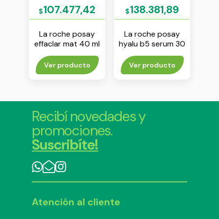
92
107.477,42
138.381,89
$
$
$
say
La roche posay
La roche posay
I
15 ml
effaclar mat 40 ml
hyalu b5 serum 30
c
ml
gra
rito
Ver producto
Ver producto
Agr
Recibí novedades y
promociones.
Suscribíte!
Atención al cliente