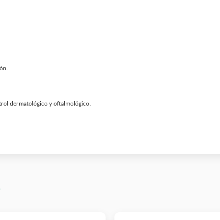
dón.
trol dermatológico y oftalmológico.
s