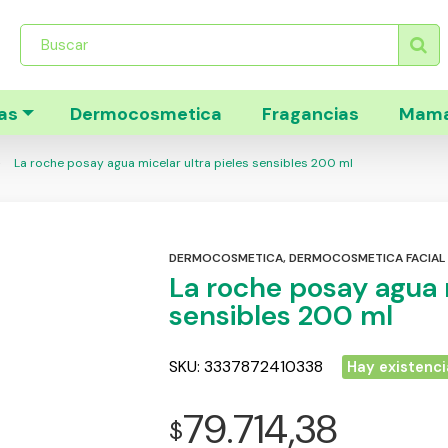
Búsqueda
de
productos
as
Dermocosmetica
Fragancias
Mama
La roche posay agua micelar ultra pieles sensibles 200 ml
DERMOCOSMETICA
,
DERMOCOSMETICA FACIAL
La roche posay agua m
sensibles 200 ml
SKU:
3337872410338
Hay existenci
79.714,38
$