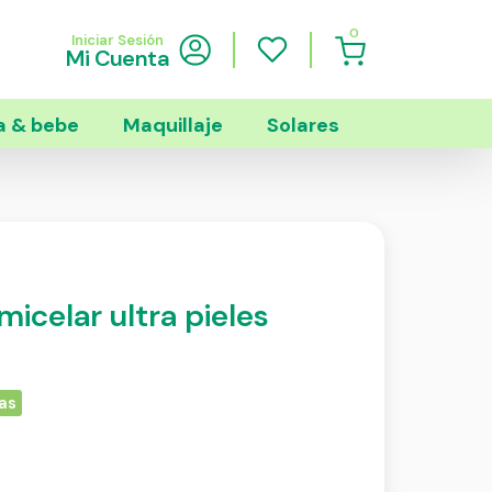
0
Iniciar Sesión
Mi Cuenta
 & bebe
Maquillaje
Solares
icelar ultra pieles
as