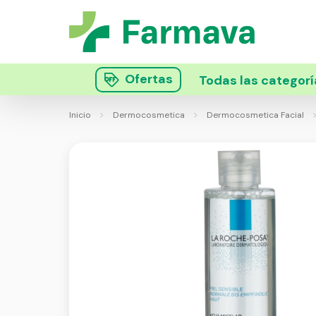
Ofertas
Todas las categorí
Inicio
Dermocosmetica
Dermocosmetica Facial