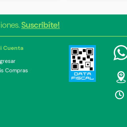
iones.
Suscribíte!
i Cuenta
ngresar
is Compras