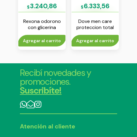
69
3.240,86
6.333,56
$
$
cal
Rexona odorono
Dove men care
Dove
con glicerina
proteccion total
te en
antitranspirante en
antitranspirante en
anti
 ml
crema x 60 g
aerosol x 150 ml
ae
rito
Agregar al carrito
Agregar al carrito
V
Recibí novedades y
promociones.
Suscribíte!
Atención al cliente