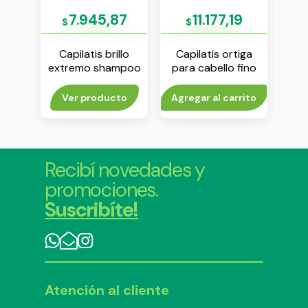
9
7.945,87
11.177,19
$
$
$
iga
Capilatis brillo
Capilatis ortiga
Ca
seco
extremo shampoo
para cabello fino
cap
0 ml
x 200 ml
shampoo x 410 ml
rito
Ver producto
Agregar al carrito
Agr
Recibí novedades y
promociones.
Suscribíte!
Atención al cliente