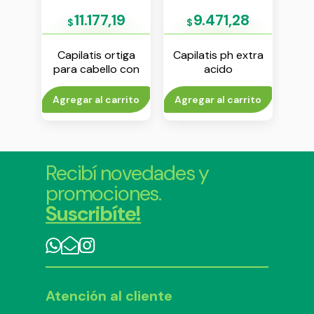
09
11.177,19
9.471,28
$
$
ing
Capilatis ortiga
Capilatis ph extra
Capi
ra x
para cabello con
acido
capi
caspa shampoo x
acondicionador x
ve
410 ml
170 ml
to
Agregar al carrito
Agregar al carrito
V
Recibí novedades y
promociones.
Suscribíte!
Atención al cliente