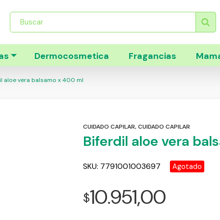
Búsqueda
de
productos
as
Dermocosmetica
Fragancias
Mama
il aloe vera balsamo x 400 ml
CUIDADO CAPILAR
,
CUIDADO CAPILAR
Biferdil aloe vera ba
SKU:
7791001003697
Agotado
10.951,00
$