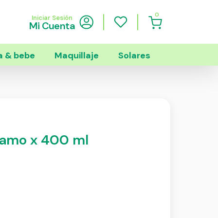
0
Iniciar Sesión
Mi Cuenta
 & bebe
Maquillaje
Solares
lsamo x 400 ml