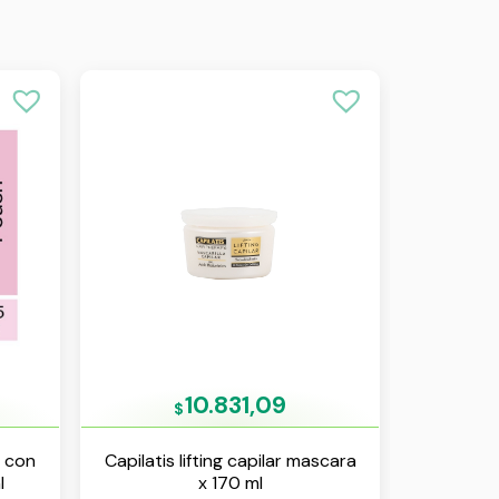
10.831,09
$
r con
Capilatis lifting capilar mascara
l
x 170 ml