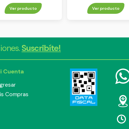
Ver producto
Ver producto
iones.
Suscribíte!
i Cuenta
ngresar
is Compras