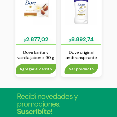
2
2.877,02
8.892,74
$
$
$
de
Dove karite y
Dove original
90 g
vainilla jabon x 90 g
antitranspirante
anti
barra x 50 g
ae
rito
Agregar al carrito
Ver producto
Agr
Recibí novedades y
promociones.
Suscribíte!