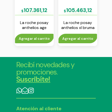
24
107.361,12
105.463,12
$
$
$
say
La roche posay
La roche posay
Isdi
uma
anthelios age
anthelios xl bruma
ultr
lo fps
correct con color
ultra ligera fps 50+
fps 50 50 ml
200 ml
rito
Agregar al carrito
Agregar al carrito
V
Recibí novedades y
promociones.
Suscribíte!
Atención al cliente