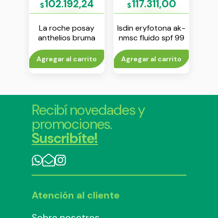
00
102.192,24
117.311,00
$
$
$
lar
La roche posay
Isdin eryfotona ak-
Isdi
ost
anthelios bruma
nmsc fluido spf 99
com
ante
fresca anti brillo fps
50 ml
f
50 75 ml
rito
Agregar al carrito
Agregar al carrito
Agr
Recibí novedades y
promociones.
Suscribíte!
Atención al cliente
Sobre nosotros