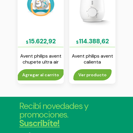
03
15.622,92
114.388,62
$
$
$
avent
Avent philips avent
Avent philips avent
Aven
 air
chupete ultra air
calienta
chu
18 m
“animals” 6-18 m
mamaderas y
18m
1
nene env x 1
papilla
rito
Agregar al carrito
Ver producto
Agr
Recibí novedades y
promociones.
Suscribíte!