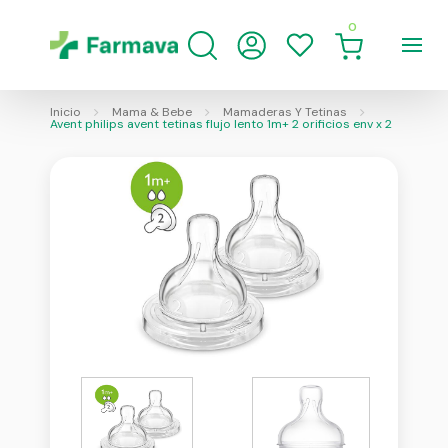
0
Inicio
Mama & Bebe
Mamaderas Y Tetinas
Avent philips avent tetinas flujo lento 1m+ 2 orificios env x 2