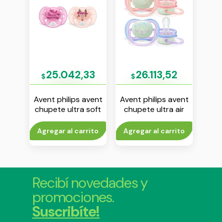
56
25.042,33
26.113,52
$
$
$
avent
Avent philips avent
Avent philips avent
Aven
 soft
chupete ultra soft
chupete ultra air
anco
6-18 m nena env x 2
nightime 0-6 m
an
nena env x 2
sis
rito
Agregar al carrito
Agregar al carrito
V
Recibí novedades y
promociones.
Suscribíte!