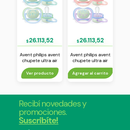
33
26.113,52
26.113,52
$
$
$
avent
Avent philips avent
Avent philips avent
Aven
ras
chupete ultra air
chupete ultra air
chu
x 3
nightime 0-6 m
nightime 0-6 m
pr
330
nene env x 2
nena env x 2
n
rito
Ver producto
Agregar al carrito
Agr
Recibí novedades y
promociones.
Suscribíte!