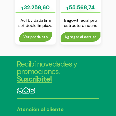
90
32.258,60
55.568,74
$
$
$
a gel
Acf by dadatina
Bagovit facial pro
Acf 
 200
set doble limpieza
estructura noche
seru
gel + aceite
crema x 55 g
rito
Ver producto
Agregar al carrito
V
Recibí novedades y
promociones.
Suscribíte!
Atención al cliente