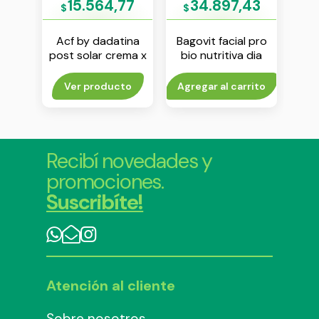
35
15.564,77
34.897,43
$
$
$
 pro
Acf by dadatina
Bagovit facial pro
Ac
x 50
post solar crema x
bio nutritiva dia
bod
200 g
crema x 55 g
c
rito
Ver producto
Agregar al carrito
V
Recibí novedades y
promociones.
Suscribíte!
Atención al cliente
Sobre nosotros