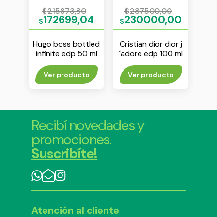
0
$
215873,80
$
287500,00
$
00
172699,04
230000,00
$
$
$
ozo
Hugo boss bottled
Cristian dior dior j
Isse
 100
infinite edp 50 ml
´adore edp 100 ml
d´i
to
Ver producto
Ver producto
Agr
Recibí novedades y
promociones.
Suscribíte!
Atención al cliente