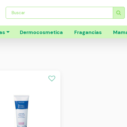
Búsqueda
de
productos
as
Dermocosmetica
Fragancias
Mama