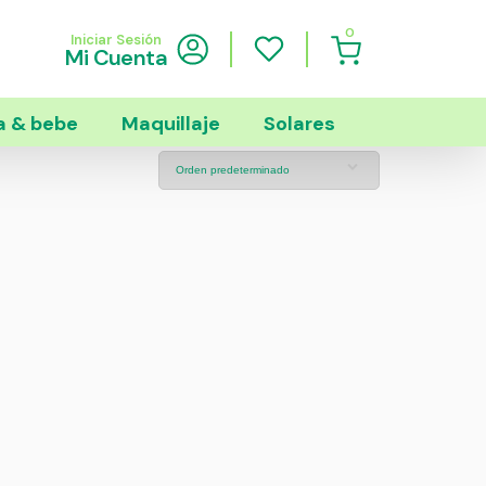
0
Iniciar Sesión
Mi Cuenta
 & bebe
Maquillaje
Solares