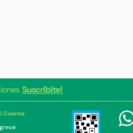
iones.
Suscribíte!
i Cuenta
ngresar