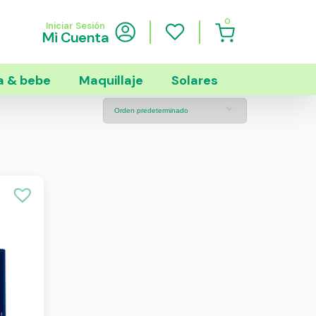
0
Iniciar Sesión
Mi Cuenta
 & bebe
Maquillaje
Solares