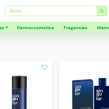
Búsqueda
de
productos
as
Dermocosmetica
Fragancias
Mama