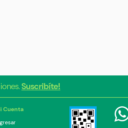
iones.
Suscribíte!
i Cuenta
ngresar