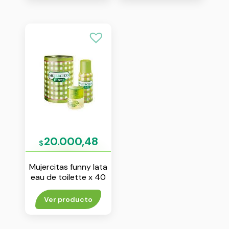
20.000,48
$
Mujercitas funny lata
eau de toilette x 40
ml + desodorante x
102 ml
Ver producto