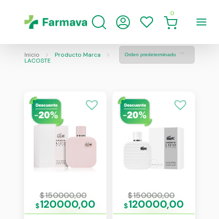
0
Inicio
Producto Marca
LACOSTE
$
150000,00
$
150000,00
120000,00
120000,00
$
$