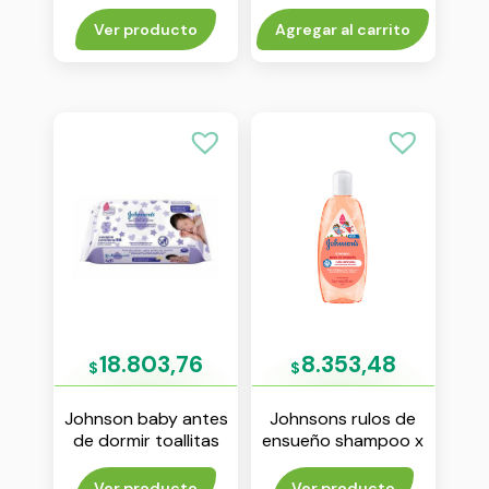
humedas x 96
unidades
unidades
Ver producto
Agregar al carrito
18.803,76
8.353,48
$
$
Johnson baby antes
Johnsons rulos de
de dormir toallitas
ensueño shampoo x
humedas x 96
200 ml
unidades
Ver producto
Ver producto