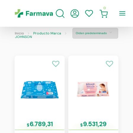
0
Inicio
Producto Marca
JOHNSON
6.789,31
9.531,29
$
$