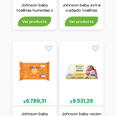
Johnson baby
Johnson baby extra
toallitas humedas x
cuidado toallitas
44 unidades
humedas x 48
unidades
Ver producto
Ver producto
6.789,31
9.531,29
$
$
Johnson baby
Johnson baby recien