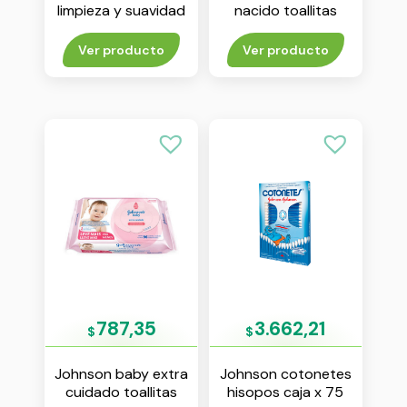
limpieza y suavidad
nacido toallitas
toallitas humedas x
humedas x 48
44 unidades
unidades
Ver producto
Ver producto
787,35
3.662,21
$
$
Johnson baby extra
Johnson cotonetes
cuidado toallitas
hisopos caja x 75