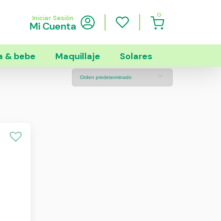
0
Iniciar Sesión
Mi Cuenta
 & bebe
Maquillaje
Solares