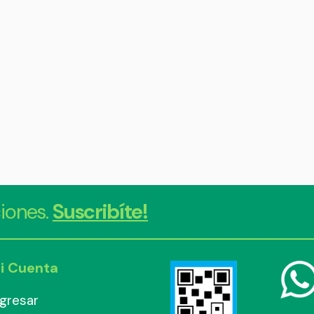
iones.
Suscribíte!
i Cuenta
ngresar