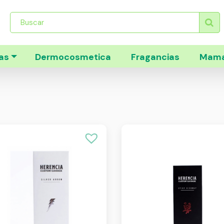
Búsqueda
de
productos
as
Dermocosmetica
Fragancias
Mama