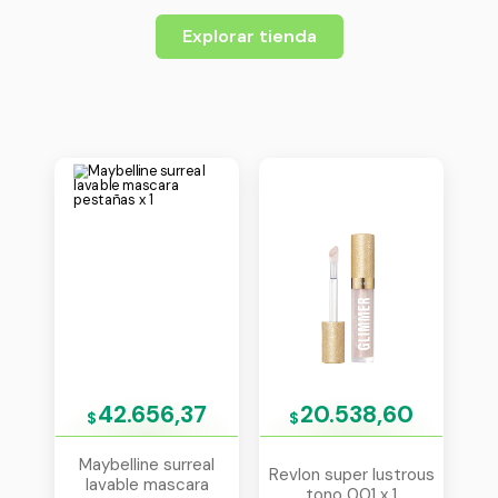
Explorar tienda
42.656,37
20.538,60
$
$
Maybelline surreal
Revlon super lustrous
lavable mascara
tono 001 x 1