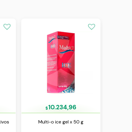
10.234,96
$
tivos
Multi-o ice gel x 50 g