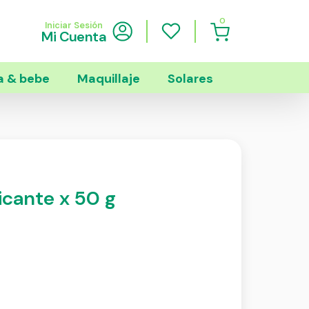
0
Iniciar Sesión
Mi Cuenta
 & bebe
Maquillaje
Solares
icante x 50 g