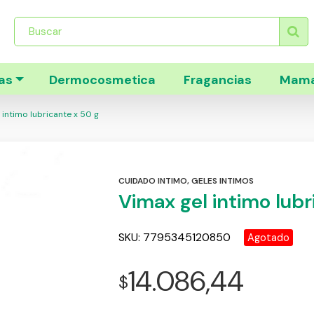
Búsqueda
de
productos
as
Dermocosmetica
Fragancias
Mama
 intimo lubricante x 50 g
CUIDADO INTIMO
,
GELES INTIMOS
Vimax gel intimo lubr
SKU:
7795345120850
Agotado
14.086,44
$