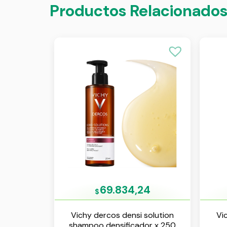
Productos Relacionado
69.834,24
$
Vichy dercos densi solution
Vi
shampoo densificador x 250