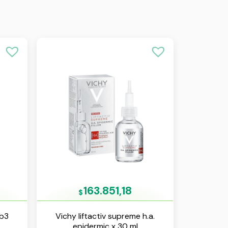
163.851,18
$
 b3
Vichy liftactiv supreme h.a.
epidermic x 30 ml