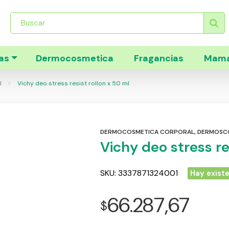
Búsqueda
de
productos
as
Dermocosmetica
Fragancias
Mama
l
Vichy deo stress resist rollon x 50 ml
DERMOCOSMETICA CORPORAL
,
DERMOSC
Vichy deo stress re
SKU:
3337871324001
Hay exist
66.287,67
$