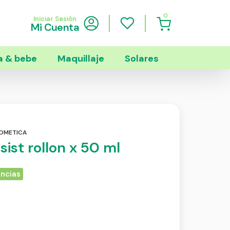
0
Iniciar Sesión
Mi Cuenta
 & bebe
Maquillaje
Solares
OMETICA
sist rollon x 50 ml
encias