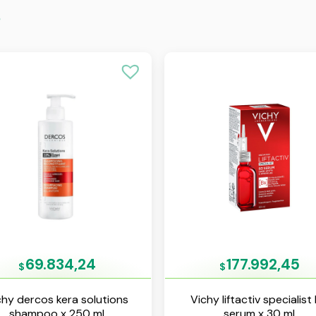
s
69.834,24
177.992,45
$
$
chy dercos kera solutions
Vichy liftactiv specialist
shampoo x 250 ml
serum x 30 ml