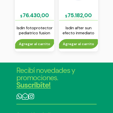
12
76.430,00
75.182,00
$
$
$
say
Isdin fotoprotector
Isdin after sun
Isdi
ruma
pediatrico fusion
efecto inmediato
fusi
s 50+
water spf 50
aerosol 200 ml
s
crema 50 ml
rito
Agregar al carrito
Agregar al carrito
Agr
Recibí novedades y
promociones.
Suscribíte!