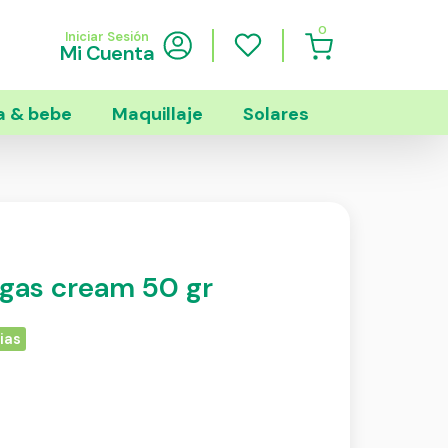
0
Iniciar Sesión
Mi Cuenta
 & bebe
Maquillaje
Solares
rugas cream 50 gr
ias