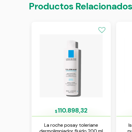
Productos Relacionado
110.898,32
$
La roche posay toleriane
I
dermolimpiador fluido 200 ml
pu