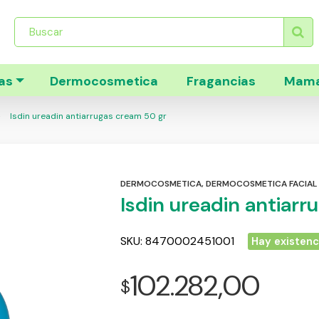
Búsqueda
de
productos
as
Dermocosmetica
Fragancias
Mama
Isdin ureadin antiarrugas cream 50 gr
DERMOCOSMETICA
,
DERMOCOSMETICA FACIAL
Isdin ureadin antiar
SKU:
8470002451001
Hay existenc
102.282,00
$