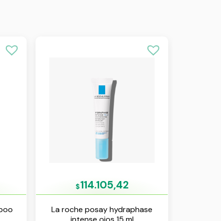
114.105,42
$
mpoo
La roche posay hydraphase
intense ojos 15 ml