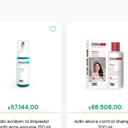
s
57.144,00
68.508,00
$
$
sdin acniben ts limpiador
Isdin alsora control sha
rificante espuma 150 ml
200 ml