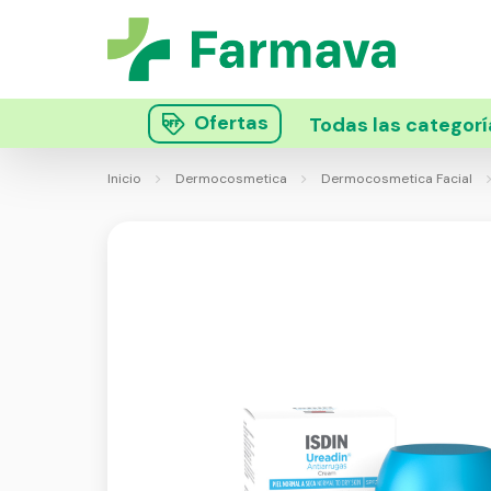
Ofertas
Todas las categorí
Inicio
Dermocosmetica
Dermocosmetica Facial