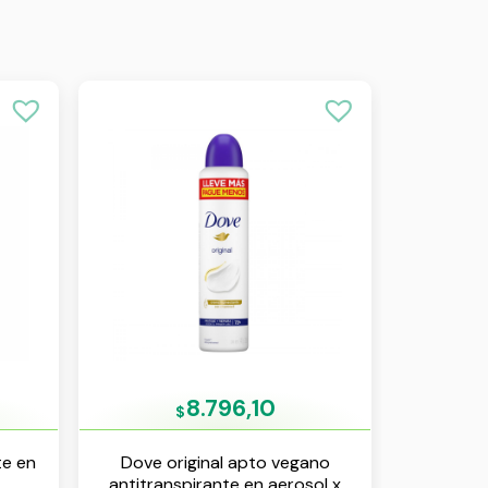
8.796,10
$
te en
Dove original apto vegano
antitranspirante en aerosol x