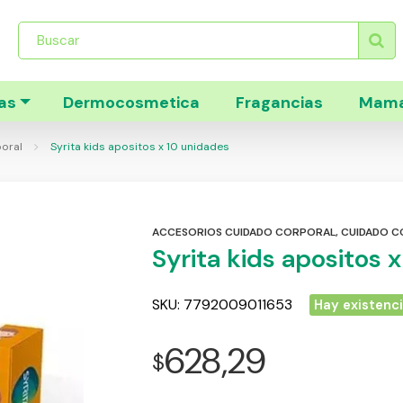
Búsqueda
de
productos
as
Dermocosmetica
Fragancias
Mama
oral
Syrita kids apositos x 10 unidades
ACCESORIOS CUIDADO CORPORAL
,
CUIDADO 
Syrita kids apositos 
SKU:
7792009011653
Hay existenc
628,29
$