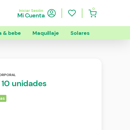
0
Iniciar Sesión
Mi Cuenta
 & bebe
Maquillaje
Solares
CORPORAL
x 10 unidades
ias