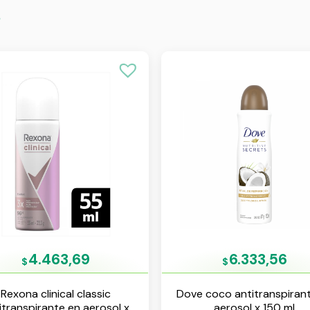
s
4.463,69
6.333,56
$
$
Rexona clinical classic
Dove coco antitranspiran
itranspirante en aerosol x
aerosol x 150 ml