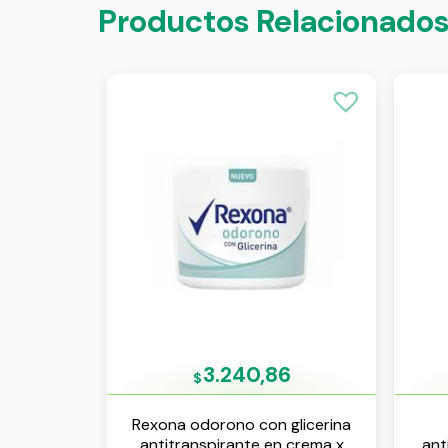
Productos Relacionado
3.240,86
$
Rexona odorono con glicerina
antitranspirante en crema x
ant