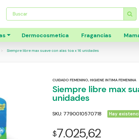
Búsqueda
de
productos
as
Dermocosmetica
Fragancias
Mama
Siempre libre max suave con alas toa x 16 unidades
CUIDADO FEMENINO
,
HIGIENE INTIMA FEMENINA
Siempre libre max sua
unidades
SKU:
7790010570718
Hay existenc
7.025,62
$