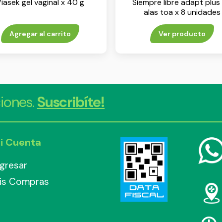
iasek gel vaginal x 40 g
Siempre libre adapt plus 
alas toa x 8 unidades
Agregar al carrito
Ver producto
iones.
Suscribíte!
i Cuenta
ngresar
is Compras