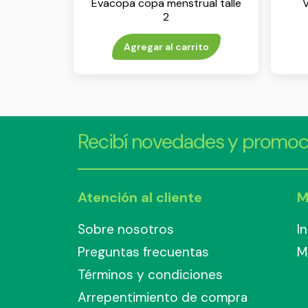
Evacopa copa menstrual talle
V
2
Agregar al carrito
Recibí novedades y promoc
Atención al cliente
M
Sobre nosotros
I
Preguntas frecuentas
M
Términos y condiciones
Arrepentimiento de compra