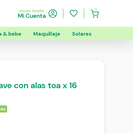
0
Iniciar Sesión
Mi Cuenta
 & bebe
Maquillaje
Solares
ve con alas toa x 16
ias