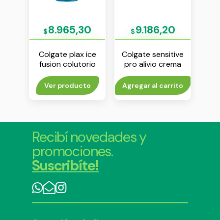
3
8.965,30
9.186,20
$
$
$
tive
Colgate plax ice
Colgate sensitive
Col
ra
fusion colutorio
pro alivio crema
w
x 100
500 ml x 350 ml
dental x 110 g
cre
rito
Ver producto
Agregar al carrito
Agr
Recibí novedades y
promociones.
Suscribíte!