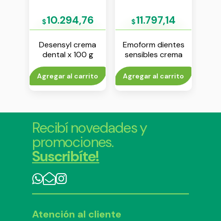
05
10.294,76
11.797,14
$
$
 12
Desensyl crema
Emoform dientes
Co
t
dental x 100 g
sensibles crema
cle
0 ml
dental x 100 g
d
rito
Agregar al carrito
Agregar al carrito
V
Recibí novedades y
promociones.
Suscribíte!
Atención al cliente