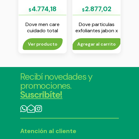
69
4.774,18
2.877,02
$
$
$
l men
Dove men care
Dove particulas
D
cuidado total
exfoliantes jabon x
ant
te en
antitranspirante
90 g
ro
 ml
roll on x 50 ml
rito
Ver producto
Agregar al carrito
Agr
Recibí novedades y
promociones.
Suscribíte!
Atención al cliente