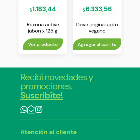
2
1.183,44
6.333,56
$
$
$
erial
Rexona active
Dove original apto
D
 g
jabon x 125 g
vegano
vaini
antitranspirante en
aerosol x 150 ml
rito
Ver producto
Agregar al carrito
Agr
Recibí novedades y
promociones.
Suscribíte!
Atención al cliente