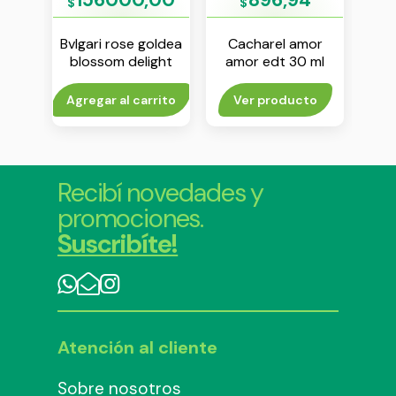
$
$
$
r edt
Bvlgari rose goldea
Cacharel amor
Tomm
blossom delight
amor edt 30 ml
edt 75 ml
to
Agregar al carrito
Ver producto
Agr
Recibí novedades y
promociones.
Suscribíte!
Atención al cliente
Sobre nosotros