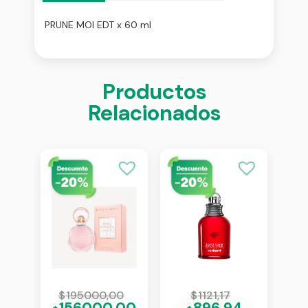
PRUNE MOI EDT x 60 ml
Productos
Relacionados
0
$
195000,00
$
1121,17
$
00
156000,00
896,94
1