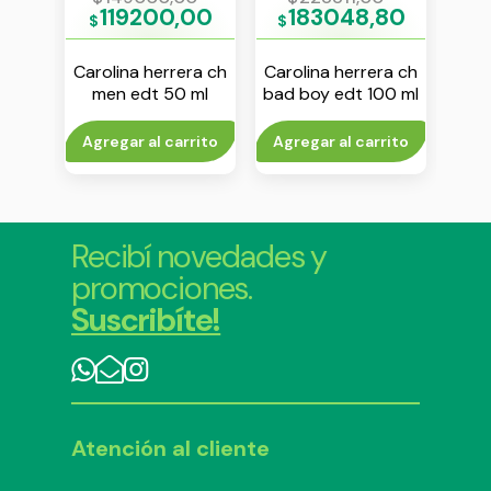
00
119200,00
183048,80
$
$
$
eau d
Carolina herrera ch
Carolina herrera ch
Pac
 ml
men edt 50 ml
bad boy edt 100 ml
mi
to
Agregar al carrito
Agregar al carrito
Agr
Recibí novedades y
promociones.
Suscribíte!
Atención al cliente