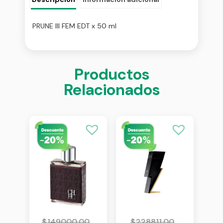
PRUNE III FEM EDT x 50 ml
Productos
Relacionados
0
$
149000,00
$
228811,00
$