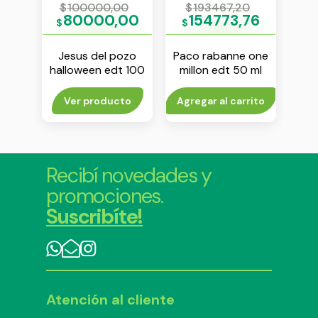
1
$
100000,00
$
193467,20
$
61
80000,00
154773,76
$
$
$
ani
Jesus del pozo
Paco rabanne one
To
sione
halloween edt 100
millon edt 50 ml
tom
ml
rito
Ver producto
Agregar al carrito
Agr
Recibí novedades y
promociones.
Suscribíte!
Atención al cliente