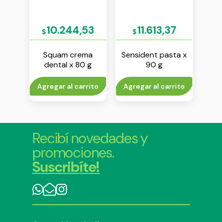
1
10.244,53
11.613,37
$
$
 12
Squam crema
Sensident pasta x
Emo
t
dental x 80 g
90 g
se
00 ml
d
to
Agregar al carrito
Agregar al carrito
Agr
Recibí novedades y
promociones.
Suscribíte!