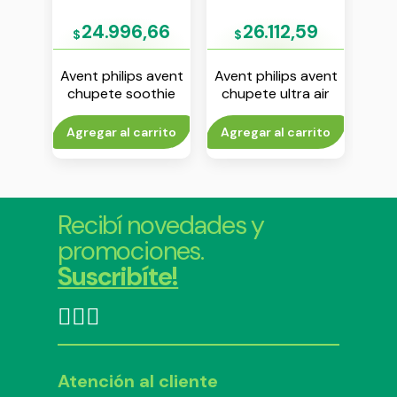
16
24.996,66
26.112,59
$
$
$
avent
Avent philips avent
Avent philips avent
Aven
 air
chupete soothie
chupete ultra air
chup
6 m
liso 0-6 m nene env
18m+ nena env x 2
0-6
1
x 2
to
Agregar al carrito
Agregar al carrito
Agr
Recibí novedades y
promociones.
Suscribíte!
Atención al cliente