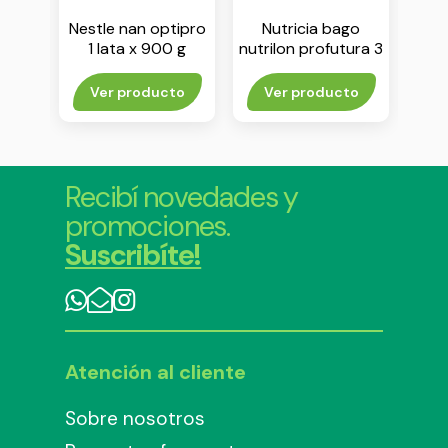
go
Nestle nan optipro
Nutricia bago
N
ura 2
1 lata x 900 g
nutrilon profutura 3
nutr
g
lata x 800 g
rito
Ver producto
Ver producto
Agr
Recibí novedades y
promociones.
Suscribíte!
Atención al cliente
Sobre nosotros