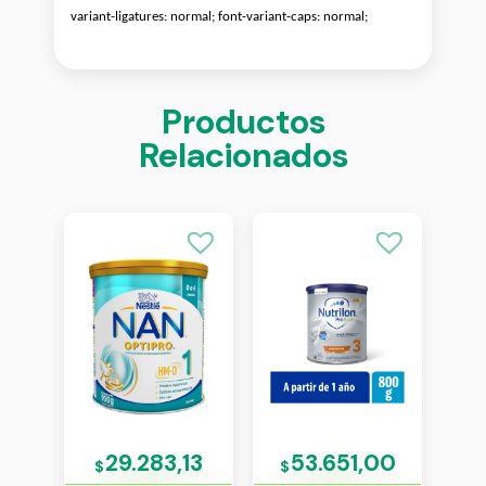
variant-ligatures: normal; font-variant-caps: normal;
Productos
Relacionados
00
29.283,13
53.651,00
$
$
$